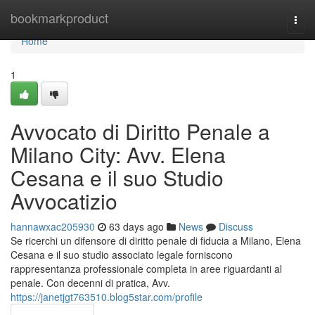
Home
bookmarkproduct
Togg
navi
Home
1
Avvocato di Diritto Penale a
Milano City: Avv. Elena
Cesana e il suo Studio
Avvocatizio
hannawxac205930
63 days ago
News
Discuss
Se ricerchi un difensore di diritto penale di fiducia a Milano, Elena
Cesana e il suo studio associato legale forniscono
rappresentanza professionale completa in aree riguardanti al
penale. Con decenni di pratica, Avv.
https://janetjgt763510.blog5star.com/profile