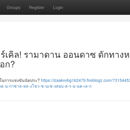
Groups
Register
Login
เซอร์เคิล! รามาดาน ออนดาซ ดักทางห
เอก?
กันในการแข่งขันนัดประ?
https://izaakvvbg162479.fireblogz.com/7315445
-น-กาซาล-หล-งโชว-ช-นเช-งสยบ-ส-ร-ย-นต-เล-ก