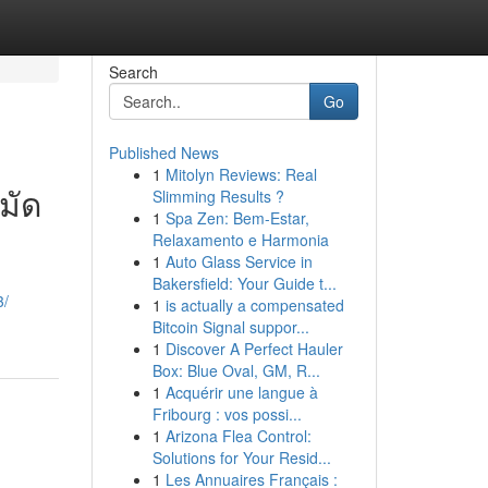
Search
Go
Published News
1
Mitolyn Reviews: Real
มัด
Slimming Results ?
1
Spa Zen: Bem-Estar,
Relaxamento e Harmonia
1
Auto Glass Service in
Bakersfield: Your Guide t...
3/
1
is actually a compensated
Bitcoin Signal suppor...
1
Discover A Perfect Hauler
Box: Blue Oval, GM, R...
1
Acquérir une langue à
Fribourg : vos possi...
1
Arizona Flea Control:
Solutions for Your Resid...
1
Les Annuaires Français :