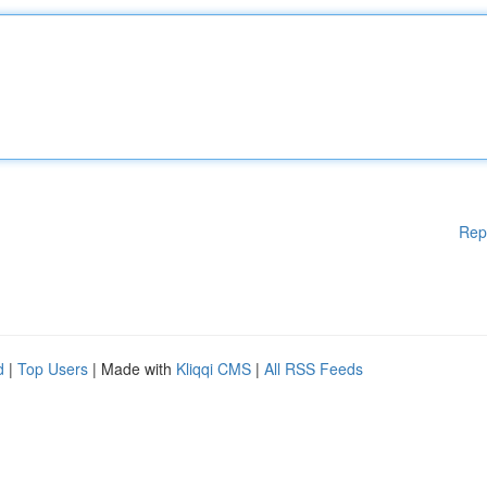
Rep
d
|
Top Users
| Made with
Kliqqi CMS
|
All RSS Feeds