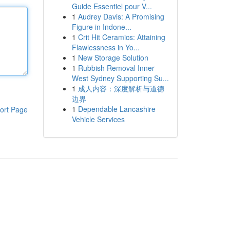
Guide Essentiel pour V...
1
Audrey Davis: A Promising
Figure in Indone...
1
Crit Hit Ceramics: Attaining
Flawlessness in Yo...
1
New Storage Solution
1
Rubbish Removal Inner
West Sydney Supporting Su...
1
成人内容：深度解析与道德
边界
1
Dependable Lancashire
ort Page
Vehicle Services