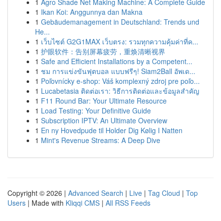
1
Agro Shade Net Making Machine: A Complete Guide
1
Ikan Koi: Anggunnya dan Makna
1
Gebäudemanagement in Deutschland: Trends und
He...
1
เว็บไซต์ G2G1MAX เว็บตรง: รวมทุกความคุ้มค่าที่ค...
1
护眼软件：告别屏幕疲劳，重焕清晰视界
1
Safe and Efficient Installations by a Competent...
1
ชม การแข่งขันฟุตบอล แบบฟรีๆ! Siam2Ball อัพเด...
1
Poľovnícky e-shop: Váš komplexný zdroj pre poľo...
1
Lucabetasia ติดต่อเรา: วิธีการติดต่อและข้อมูลสำคัญ
1
F11 Round Bar: Your Ultimate Resource
1
Load Testing: Your Definitive Guide
1
Subscription IPTV: An Ultimate Overview
1
En ny Hovedpude til Holder Dig Kølig I Natten
1
Mint's Revenue Streams: A Deep Dive
Copyright © 2026 |
Advanced Search
|
Live
|
Tag Cloud
|
Top
Users
| Made with
Kliqqi CMS
|
All RSS Feeds