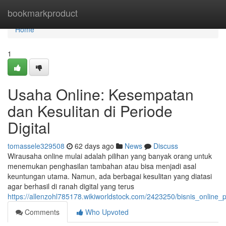
Home
bookmarkproduct
Home
1
Usaha Online: Kesempatan
dan Kesulitan di Periode
Digital
tomassele329508
62 days ago
News
Discuss
Wirausaha online mulai adalah pilihan yang banyak orang untuk
menemukan penghasilan tambahan atau bisa menjadi asal
keuntungan utama. Namun, ada berbagai kesulitan yang diatasi
agar berhasil di ranah digital yang terus
https://allenzohl785178.wikiworldstock.com/2423250/bisnis_online
Comments
Who Upvoted