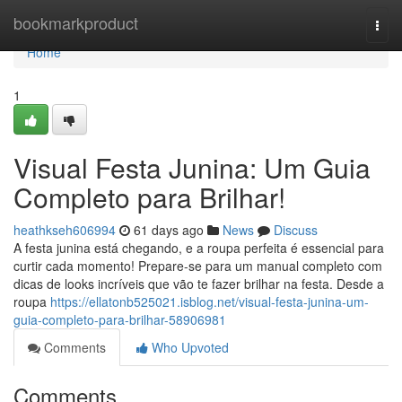
Home
bookmarkproduct
Togg
navi
Home
1
Visual Festa Junina: Um Guia
Completo para Brilhar!
heathkseh606994
61 days ago
News
Discuss
A festa junina está chegando, e a roupa perfeita é essencial para
curtir cada momento! Prepare-se para um manual completo com
dicas de looks incríveis que vão te fazer brilhar na festa. Desde a
roupa
https://ellatonb525021.isblog.net/visual-festa-junina-um-
guia-completo-para-brilhar-58906981
Comments
Who Upvoted
Comments