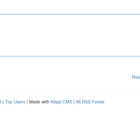
Rep
d
|
Top Users
| Made with
Kliqqi CMS
|
All RSS Feeds