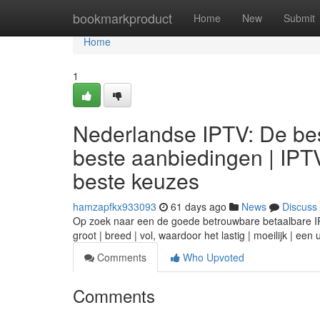
Home
bookmarkproduct
Home
New
Submit
Home
1
Nederlandse IPTV: De bes
beste aanbiedingen | IPT
beste keuzes
hamzapfkx933093
61 days ago
News
Discuss
Op zoek naar een de goede betrouwbare betaalbare IPTV
groot | breed | vol, waardoor het lastig | moeilijk | ee
Comments
Who Upvoted
Comments