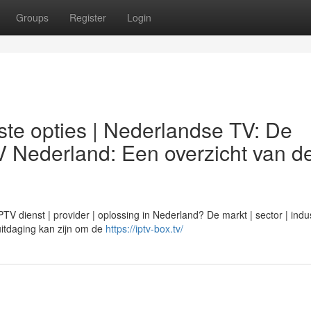
Groups
Register
Login
te opties | Nederlandse TV: De
V Nederland: Een overzicht van d
 dienst | provider | oplossing in Nederland? De markt | sector | indus
n uitdaging kan zijn om de
https://iptv-box.tv/