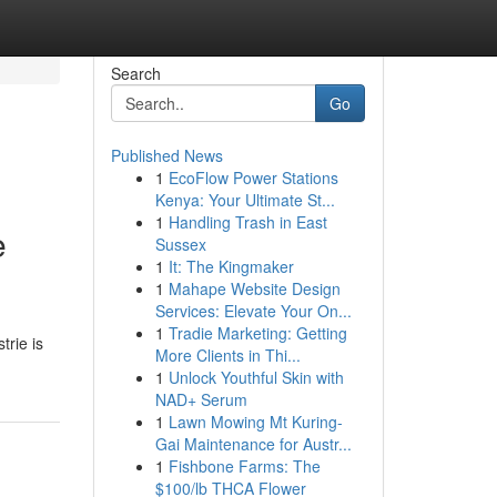
Search
Go
Published News
1
EcoFlow Power Stations
Kenya: Your Ultimate St...
1
Handling Trash in East
e
Sussex
1
It: The Kingmaker
1
Mahape Website Design
Services: Elevate Your On...
1
Tradie Marketing: Getting
trie is
More Clients in Thi...
1
Unlock Youthful Skin with
NAD+ Serum
1
Lawn Mowing Mt Kuring-
Gai Maintenance for Austr...
1
Fishbone Farms: The
$100/lb THCA Flower