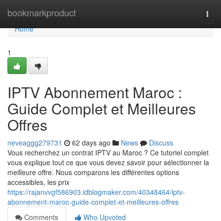
Home
bookmarkproduct
Togg
navi
Home
1
IPTV Abonnement Maroc :
Guide Complet et Meilleures
Offres
neveaggg279731
62 days ago
News
Discuss
Vous recherchez un contrat IPTV au Maroc ? Ce tutoriel complet
vous explique tout ce que vous devez savoir pour sélectionner la
meilleure offre. Nous comparons les différentes options
accessibles, les prix
https://rajanvvgf586903.idblogmaker.com/40348464/iptv-
abonnement-maroc-guide-complet-et-meilleures-offres
Comments
Who Upvoted