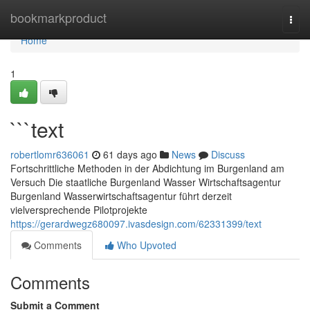
Home
bookmarkproduct
Togg
navi
Home
1
```text
robertlomr636061
61 days ago
News
Discuss
Fortschrittliche Methoden in der Abdichtung im Burgenland am
Versuch Die staatliche Burgenland Wasser Wirtschaftsagentur
Burgenland Wasserwirtschaftsagentur führt derzeit
vielversprechende Pilotprojekte
https://gerardwegz680097.ivasdesign.com/62331399/text
Comments
Who Upvoted
Comments
Submit a Comment