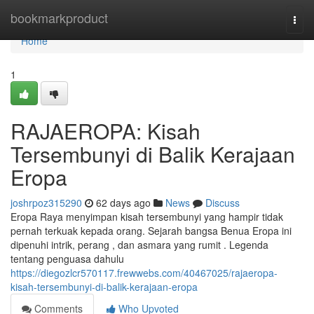
Home
bookmarkproduct
Togg
navi
Home
1
RAJAEROPA: Kisah
Tersembunyi di Balik Kerajaan
Eropa
joshrpoz315290
62 days ago
News
Discuss
Eropa Raya menyimpan kisah tersembunyi yang hampir tidak
pernah terkuak kepada orang. Sejarah bangsa Benua Eropa ini
dipenuhi intrik, perang , dan asmara yang rumit . Legenda
tentang penguasa dahulu
https://diegozlcr570117.frewwebs.com/40467025/rajaeropa-
kisah-tersembunyi-di-balik-kerajaan-eropa
Comments
Who Upvoted