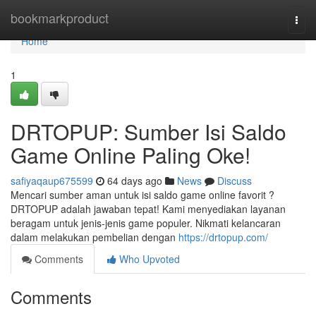
Home
bookmarkproduct
Togg
navi
Home
1
DRTOPUP: Sumber Isi Saldo
Game Online Paling Oke!
safiyaqaup675599
64 days ago
News
Discuss
Mencari sumber aman untuk isi saldo game online favorit ?
DRTOPUP adalah jawaban tepat! Kami menyediakan layanan
beragam untuk jenis-jenis game populer. Nikmati kelancaran
dalam melakukan pembelian dengan
https://drtopup.com/
Comments
Who Upvoted
Comments