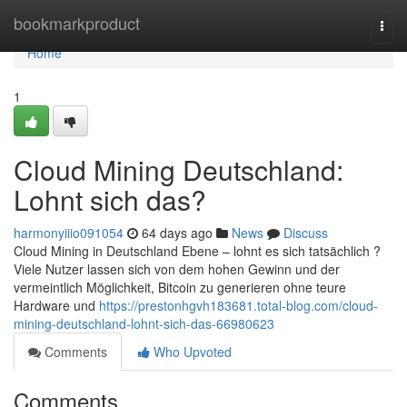
Home
bookmarkproduct
Togg
navi
Home
1
Cloud Mining Deutschland:
Lohnt sich das?
harmonyiiio091054
64 days ago
News
Discuss
Cloud Mining in Deutschland Ebene – lohnt es sich tatsächlich ?
Viele Nutzer lassen sich von dem hohen Gewinn und der
vermeintlich Möglichkeit, Bitcoin zu generieren ohne teure
Hardware und
https://prestonhgvh183681.total-blog.com/cloud-
mining-deutschland-lohnt-sich-das-66980623
Comments
Who Upvoted
Comments