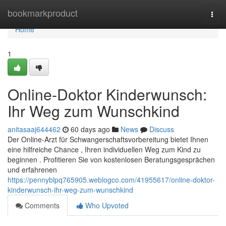
Home
bookmarkproduct
Togg
navi
Home
1
Online-Doktor Kinderwunsch:
Ihr Weg zum Wunschkind
anitasaaj644462
60 days ago
News
Discuss
Der Online-Arzt für Schwangerschaftsvorbereitung bietet Ihnen
eine hilfreiche Chance , Ihren individuellen Weg zum Kind zu
beginnen . Profitieren Sie von kostenlosen Beratungsgesprächen
und erfahrenen
https://pennyblpq765905.weblogco.com/41955617/online-doktor-
kinderwunsch-ihr-weg-zum-wunschkind
Comments
Who Upvoted