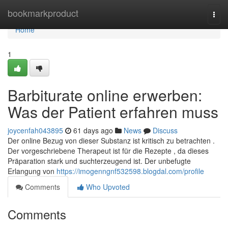
Home
bookmarkproduct
Togg
navi
Home
1
Barbiturate online erwerben:
Was der Patient erfahren muss
joycenfah043895
61 days ago
News
Discuss
Der online Bezug von dieser Substanz ist kritisch zu betrachten .
Der vorgeschriebene Therapeut ist für die Rezepte , da dieses
Präparation stark und suchterzeugend ist. Der unbefugte
Erlangung von
https://imogenngnf532598.blogdal.com/profile
Comments
Who Upvoted
Comments