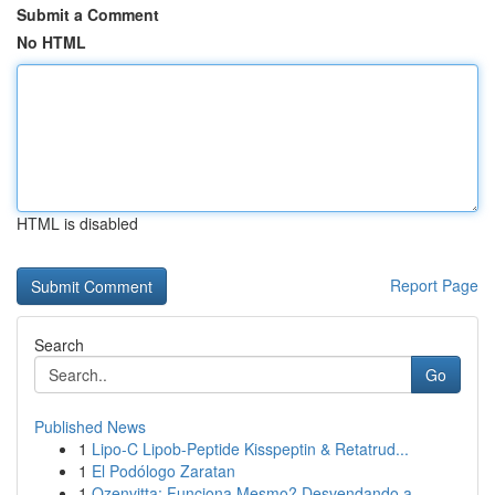
Submit a Comment
No HTML
HTML is disabled
Report Page
Search
Go
Published News
1
Lipo-C Lipob-Peptide Kisspeptin & Retatrud...
1
El Podólogo Zaratan
1
Ozenvitta: Funciona Mesmo? Desvendando a