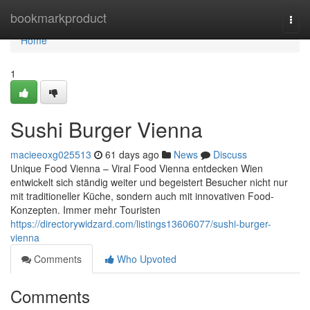
Home
bookmarkproduct
Togg
navi
Home
1
Sushi Burger Vienna
macieeoxg025513
61 days ago
News
Discuss
Unique Food Vienna – Viral Food Vienna entdecken Wien
entwickelt sich ständig weiter und begeistert Besucher nicht nur
mit traditioneller Küche, sondern auch mit innovativen Food-
Konzepten. Immer mehr Touristen
https://directorywidzard.com/listings13606077/sushi-burger-
vienna
Comments
Who Upvoted
Comments