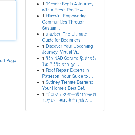
1
99exch: Begin A Journey
with a Fresh Profile – ...
1
Hisowin: Empowering
Communities Through
Sustain...
1
ufa7bet: The Ultimate
Guide for Beginners
1
Discover Your Upcoming
Journey: Virtual Vi...
1
รีวิว NAD Serum: คุ้มค่าจริง
ort Page
ไหม? รีวิว จาก ลูก...
1
Roof Repair Experts in
Paterson: Your Guide to ...
1
Sydney Termite Barriers:
Your Home's Best Def...
1
プロジェクター選びで失敗
しない！初心者向け購入...