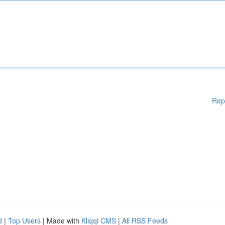
Rep
d
|
Top Users
| Made with
Kliqqi CMS
|
All RSS Feeds