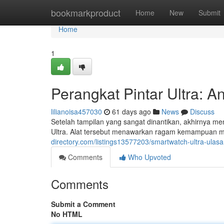
Home
bookmarkproduct
Home
New
Submit
Home
1
Perangkat Pintar Ultra: An
lilianoisa457030
61 days ago
News
Discuss
Setelah tampilan yang sangat dinantikan, akhirnya m
Ultra. Alat tersebut menawarkan ragam kemampuan mo
directory.com/listings13577203/smartwatch-ultra-ulasa
Comments
Who Upvoted
Comments
Submit a Comment
No HTML