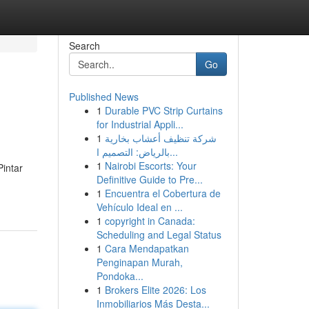
Search
Go
Published News
1
Durable PVC Strip Curtains
for Industrial Appli...
1
شركة تنظيف أعشاب بخارية
بالرياض: التصميم ا...
1
Nairobi Escorts: Your
intar
Definitive Guide to Pre...
1
Encuentra el Cobertura de
Vehículo Ideal en ...
1
copyright in Canada:
Scheduling and Legal Status
1
Cara Mendapatkan
Penginapan Murah,
Pondoka...
1
Brokers Elite 2026: Los
Inmobiliarios Más Desta...