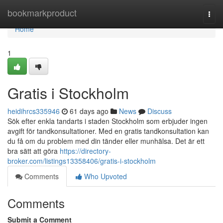
Home
bookmarkproduct
Togg
navi
Home
1
Gratis i Stockholm
heidihrcs335946
61 days ago
News
Discuss
Sök efter enkla tandarts i staden Stockholm som erbjuder ingen
avgift för tandkonsultationer. Med en gratis tandkonsultation kan
du få om du problem med din tänder eller munhälsa. Det är ett
bra sätt att göra
https://directory-
broker.com/listings13358406/gratis-i-stockholm
Comments
Who Upvoted
Comments
Submit a Comment