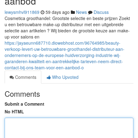
aanbod
lewysmhvl911869
59 days ago
News
Discuss
Cosmetica groothandel: Grootste selectie en beste prijzen Zoekt
u een betrouwbare make-up distributeur met een uitgebreide
selectie aan artikelen ? Wij bieden de grootste keuze aan make-
up voor salons en
https://jayaeunn687710.diowebhost.com/96764985/beauty-
verkoop-levert-uw-betrouwbare-groothandel-distributeur-aan-
ondernemers-op-de-europese-huidverzorging-industrie-wij-
garanderen-kwaliteit-en-aantrekkelijke-tarieven-neem-direct-
contact-bij-ons-team-voor-een-aanbod-o
Comments
Who Upvoted
Comments
Submit a Comment
No HTML