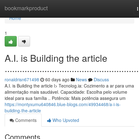
Home
bookmarkproduct
n
Home
1
A.I. is Building the article
......................................................
ronaldrisn671498
60 days ago
News
Discuss
A.I. is Building the article l> Tecnolog.ia: Cozimento a ar para uma
alimentação mais saudável. Capacidade: Escolha pelo volume
ideal para sua família .. Potência: Mais potência assegura um
https://montyxumu640846.blue-blogs.com/49934468/a-i-is-
building-the-article
Comments
Who Upvoted
Comments