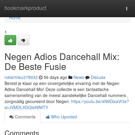
Home
bookmarkproduct
Togg
navi
Home
1
Negen Adios Dancehall Mix:
De Beste Fusie
robertrleu378932
56 days ago
News
Discuss
Bereid je klaar op een onvergetelijke ervaring met de Negen
Adios Dancehall Mix! Deze collectie is een fantastische
samensmelting van de meest aanstekelijke Dancehall nummers ,
zorgvuldig gecureerd door Negen.
https://youtu.be/4N9DixaVr3s?
si=iVMDLiIGQteNfMTY
Comments
Who Upvoted
Comments