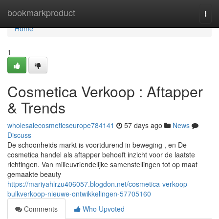
Home
bookmarkproduct
Togg
navi
Home
1
Cosmetica Verkoop : Aftapper
& Trends
wholesalecosmeticseurope784141
57 days ago
News
Discuss
De schoonheids markt is voortdurend in beweging , en De
cosmetica handel als aftapper behoeft inzicht voor de laatste
richtingen. Van milieuvriendelijke samenstellingen tot op maat
gemaakte beauty
https://mariyahlrzu406057.blogdon.net/cosmetica-verkoop-
bulkverkoop-nieuwe-ontwikkelingen-57705160
Comments
Who Upvoted