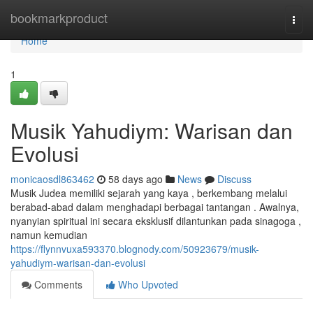
Home
bookmarkproduct
Togg
navi
Home
1
Musik Yahudiym: Warisan dan
Evolusi
monicaosdl863462
58 days ago
News
Discuss
Musik Judea memiliki sejarah yang kaya , berkembang melalui
berabad-abad dalam menghadapi berbagai tantangan . Awalnya,
nyanyian spiritual ini secara eksklusif dilantunkan pada sinagoga ,
namun kemudian
https://flynnvuxa593370.blognody.com/50923679/musik-
yahudiym-warisan-dan-evolusi
Comments
Who Upvoted