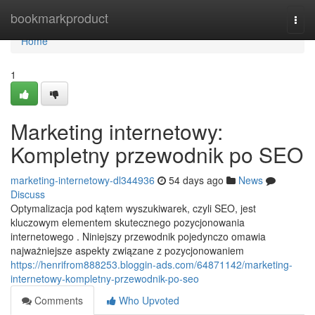
Home
bookmarkproduct
Togg
navi
Home
1
Marketing internetowy:
Kompletny przewodnik po SEO
marketing-internetowy-dl344936
54 days ago
News
Discuss
Optymalizacja pod kątem wyszukiwarek, czyli SEO, jest
kluczowym elementem skutecznego pozycjonowania
internetowego . Niniejszy przewodnik pojedynczo omawia
najważniejsze aspekty związane z pozycjonowaniem
https://henrifrom888253.bloggin-ads.com/64871142/marketing-
internetowy-kompletny-przewodnik-po-seo
Comments
Who Upvoted