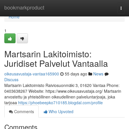
Home
bookmarkproduct
Togg
navi
Home
1
Martsarin Lakitoimisto:
Juridiset Palvelut Vantaalla
oikeusavustaja-vantaa165900
55 days ago
News
Discuss
Martsarin Lakitoimisto Raiviosuonmäki 3, 01620 Vantaa Phone:
0403638267 Website: https://www.oikeusavustaja.org/ Martsarin
arvostettu ja yhteisöllinen oikeudellinen palveluntarjoaja, joka
tarjoaa
https://phoebeepko710185.blogdal.com/profile
Comments
Who Upvoted
Comments