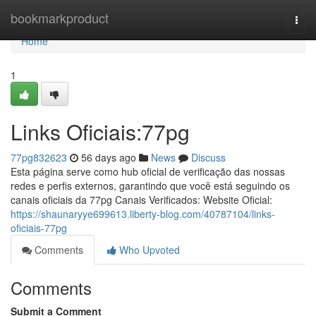
Home
bookmarkproduct
Togg
navi
Home
1
Links Oficiais:77pg
77pg832623
56 days ago
News
Discuss
Esta página serve como hub oficial de verificação das nossas
redes e perfis externos, garantindo que você está seguindo os
canais oficiais da 77pg Canais Verificados: Website Oficial:
https://shaunaryye699613.liberty-blog.com/40787104/links-
oficiais-77pg
Comments
Who Upvoted
Comments
Submit a Comment