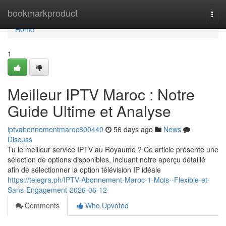
Home
bookmarkproduct
Togg
navi
Home
1
Meilleur IPTV Maroc : Notre
Guide Ultime et Analyse
iptvabonnementmaroc800440
56 days ago
News
Discuss
Tu le meilleur service IPTV au Royaume ? Ce article présente une
sélection de options disponibles, incluant notre aperçu détaillé
afin de sélectionner la option télévision IP idéale
https://telegra.ph/IPTV-Abonnement-Maroc-1-Mois--Flexible-et-
Sans-Engagement-2026-06-12
Comments
Who Upvoted