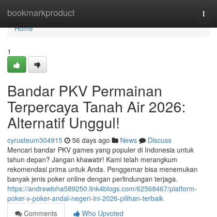
Home
bookmarkproduct
Togg
navi
Home
1
Bandar PKV Permainan
Terpercaya Tanah Air 2026:
Alternatif Unggul!
cyrusteum304915
56 days ago
News
Discuss
Mencari bandar PKV games yang populer di Indonesia untuk
tahun depan? Jangan khawatir! Kami telah merangkum
rekomendasi prima untuk Anda. Penggemar bisa menemukan
banyak jenis poker online dengan perlindungan terjaga.
https://andrewloha589250.link4blogs.com/62568467/platform-
poker-v-poker-andal-negeri-ini-2026-pilihan-terbaik
Comments
Who Upvoted