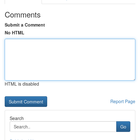
Comments
Submit a Comment
No HTML
HTML is disabled
Report Page
Search
Go