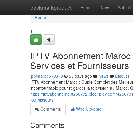
Home
bookmarkproduct
Home
New
Submit
Home
1
IPTV Abonnement Maroc :
Services et Fournisseurs
iptvmaroc578370
55 days ago
News
Discuss
IPTV Abonnement Maroc : Guide Complet des Meilleurs
incontournable pour regarder la télévision au Maroc.
https://iptvabonnement258772.blogripley.com/4256701
fournisseurs
Comments
Who Upvoted
Comments