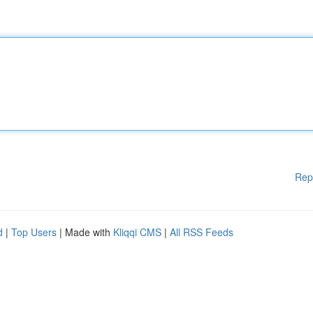
Rep
d
|
Top Users
| Made with
Kliqqi CMS
|
All RSS Feeds