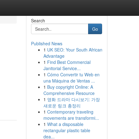
Search
Go
Published News
1
UK SEO: Your South African
Advantage
1
Find Best Commercial
Janitorial Service...
1
Cómo Convertir tu Web en
una Máquina de Ventas ...
1
Buy copyright Online: A
Comprehensive Resource
1
영화 드라마 다시보기: 가장
새로운 링크 총정리
1
Contemporary traveling
movements are transformi...
1
What a disposable
rectangular plastic table
dea...