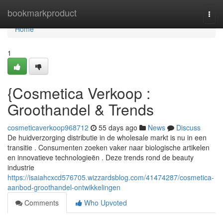
Home
bookmarkproduct
Togg
navi
Home
1
{Cosmetica Verkoop :
Groothandel & Trends
cosmeticaverkoop968712
55 days ago
News
Discuss
De huidverzorging distributie in de wholesale markt is nu in een
transitie . Consumenten zoeken vaker naar biologische artikelen
en innovatieve technologieën . Deze trends rond de beauty
industrie
https://isaiahcxcd576705.wizzardsblog.com/41474287/cosmetica-
aanbod-groothandel-ontwikkelingen
Comments
Who Upvoted