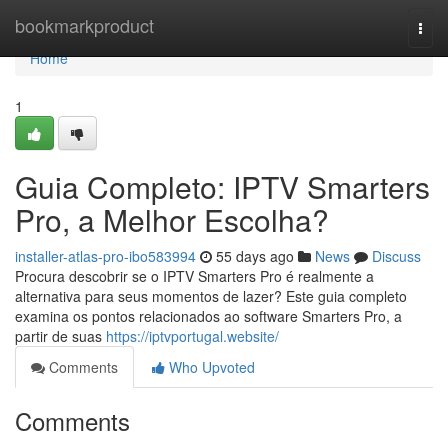
Home
bookmarkproduct
Togg
navi
Home
1
Guia Completo: IPTV Smarters
Pro, a Melhor Escolha?
installer-atlas-pro-ibo583994
55 days ago
News
Discuss
Procura descobrir se o IPTV Smarters Pro é realmente a
alternativa para seus momentos de lazer? Este guia completo
examina os pontos relacionados ao software Smarters Pro, a
partir de suas
https://iptvportugal.website/
Comments
Who Upvoted
Comments