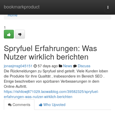
Home
bookmarkproduct
Togg
navi
Home
1
Spryfuel Erfahrungen: Was
Nutzer wirklich berichten
jonasjmsg045151
57 days ago
News
Discuss
Die Rückmeldungen zu Spryfuel sind geteilt. Viele Kunden loben
die Produkte für ihre Qualität , insbesondere im Bereich SEO .
Einige beschreiben von spürbaren Verbesserungen in dem
Online-Auftritt.
https://rishilowj871029.laowaiblog.com/39582325/spryfuel-
erfahrungen-was-nutzer-wirklich-berichten
Comments
Who Upvoted