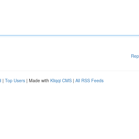
Rep
d
|
Top Users
| Made with
Kliqqi CMS
|
All RSS Feeds