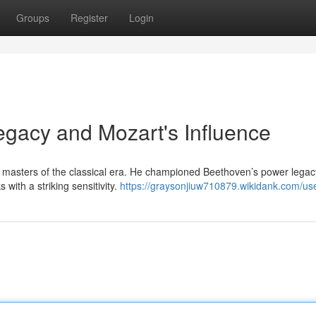
Groups
Register
Login
egacy and Mozart's Influence
 masters of the classical era. He championed Beethoven’s power legac
with a striking sensitivity.
https://graysonjiuw710879.wikidank.com/us