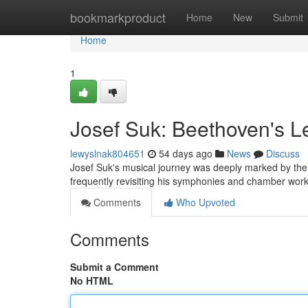
Home
bookmarkproduct
Home
New
Submit
Home
1
Josef Suk: Beethoven's L
lewyslnak804651
54 days ago
News
Discuss
Josef Suk's musical journey was deeply marked by the
frequently revisiting his symphonies and chamber works 
Comments
Who Upvoted
Comments
Submit a Comment
No HTML