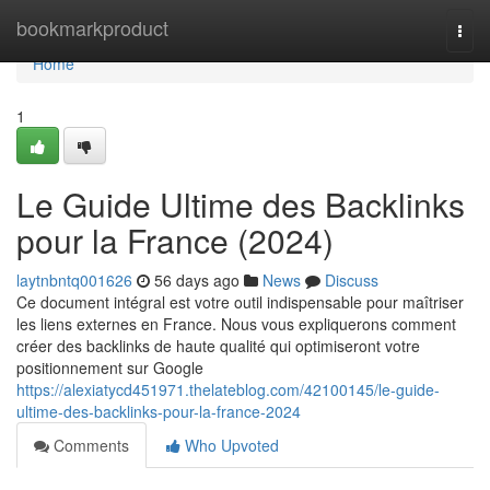
Home
bookmarkproduct
Togg
navi
Home
1
Le Guide Ultime des Backlinks
pour la France (2024)
laytnbntq001626
56 days ago
News
Discuss
Ce document intégral est votre outil indispensable pour maîtriser
les liens externes en France. Nous vous expliquerons comment
créer des backlinks de haute qualité qui optimiseront votre
positionnement sur Google
https://alexiatycd451971.thelateblog.com/42100145/le-guide-
ultime-des-backlinks-pour-la-france-2024
Comments
Who Upvoted