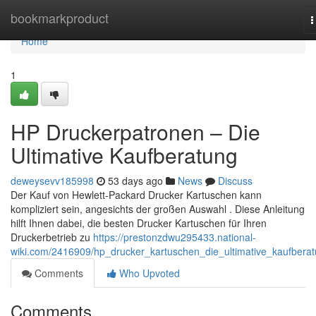
Home
bookmarkproduct
T
n
Home
1
HP Druckerpatronen – Die
Ultimative Kaufberatung
deweysevv185998
53 days ago
News
Discuss
Der Kauf von Hewlett-Packard Drucker Kartuschen kann
kompliziert sein, angesichts der großen Auswahl . Diese Anleitung
hilft Ihnen dabei, die besten Drucker Kartuschen für Ihren
Druckerbetrieb zu
https://prestonzdwu295433.national-
wiki.com/2416909/hp_drucker_kartuschen_die_ultimative_kaufbera
Comments
Who Upvoted
Comments