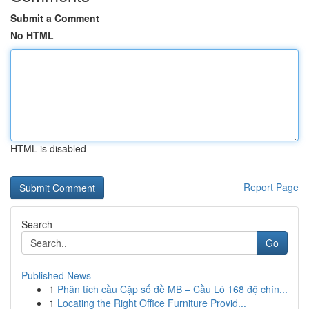
Submit a Comment
No HTML
HTML is disabled
Report Page
Search
Go
Published News
1
Phân tích cầu Cặp số đề MB – Cầu Lô 168 độ chín...
1
Locating the Right Office Furniture Provid...