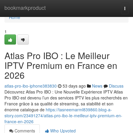
Home
bookmarkproduct
Togg
navi
Home
1
Atlas Pro IBO : Le Meilleur
IPTV Premium en France en
2026
atlas-pro-ibo-iphone383830
53 days ago
News
Discuss
Découvrez Atlas Pro IBO : Une Nouvelle Expérience IPTV Atlas
Pro IBO est devenu l’un des services IPTV les plus recherchés en
France grâce à sa qualité de streaming, sa stabilité et son
énorme catalogue de
https://tasneemarml839860.blog-a-
story.com/23491274/atlas-pro-ibo-le-meilleur-iptv-premium-en-
france-en-2026
Comments
Who Upvoted