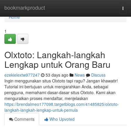
Home
bookmarkproduct
Togg
navi
Home
1
Olxtoto: Langkah-langkah
Lengkap untuk Orang Baru
ezekielextw977247
53 days ago
News
Discuss
Ingin menggunakan situs Olxtoto tapi ragu? Jangan khawatir!
Tutorial ini bertujuan untuk mengarahkan Anda, sebagai
pengguna, memahami dasar-dasar situs Olxtoto. Kami akan
menguraikan proses mendaftar, menjelaskan
https://brendalmeo177098.targetblogs.com/41485825/olxtoto-
langkah-langkah-lengkap-untuk-pemula
Comments
Who Upvoted