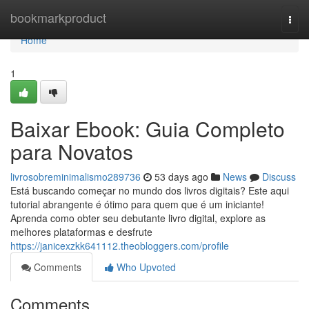
Home
bookmarkproduct
Togg
navi
Home
1
Baixar Ebook: Guia Completo
para Novatos
livrosobreminimalismo289736
53 days ago
News
Discuss
Está buscando começar no mundo dos livros digitais? Este aqui
tutorial abrangente é ótimo para quem que é um iniciante!
Aprenda como obter seu debutante livro digital, explore as
melhores plataformas e desfrute
https://janicexzkk641112.theobloggers.com/profile
Comments
Who Upvoted
Comments