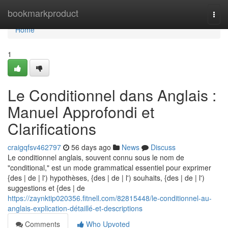
Home
bookmarkproduct
Togg
navi
Home
1
Le Conditionnel dans Anglais :
Manuel Approfondi et
Clarifications
craigqfsv462797
56 days ago
News
Discuss
Le conditionnel anglais, souvent connu sous le nom de
"conditional," est un mode grammatical essentiel pour exprimer
{des | de | l') hypothèses, {des | de | l') souhaits, {des | de | l')
suggestions et {des | de
https://zaynktip020356.fitnell.com/82815448/le-conditionnel-au-
anglais-explication-détaillé-et-descriptions
Comments
Who Upvoted