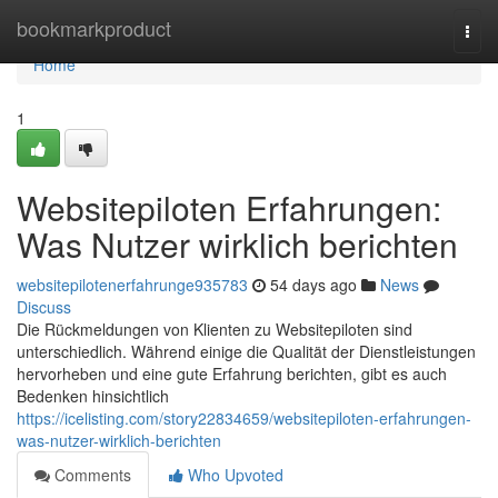
Home
bookmarkproduct
Togg
navi
Home
1
Websitepiloten Erfahrungen:
Was Nutzer wirklich berichten
websitepilotenerfahrunge935783
54 days ago
News
Discuss
Die Rückmeldungen von Klienten zu Websitepiloten sind
unterschiedlich. Während einige die Qualität der Dienstleistungen
hervorheben und eine gute Erfahrung berichten, gibt es auch
Bedenken hinsichtlich
https://icelisting.com/story22834659/websitepiloten-erfahrungen-
was-nutzer-wirklich-berichten
Comments
Who Upvoted