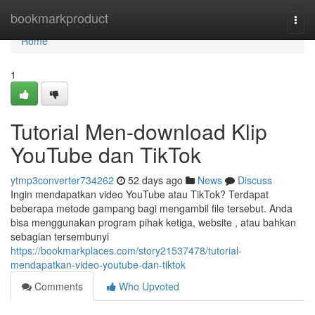
Home
bookmarkproduct
Togg
navi
Home
1
Tutorial Men-download Klip
YouTube dan TikTok
ytmp3converter734262
52 days ago
News
Discuss
Ingin mendapatkan video YouTube atau TikTok? Terdapat
beberapa metode gampang bagi mengambil file tersebut. Anda
bisa menggunakan program pihak ketiga, website , atau bahkan
sebagian tersembunyi
https://bookmarkplaces.com/story21537478/tutorial-
mendapatkan-video-youtube-dan-tiktok
Comments
Who Upvoted