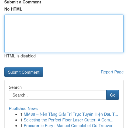
Submit a Comment
No HTML
HTML is disabled
Report Page
Search
Go
Published News
1
MM88 – Nền Tảng Giải Trí Trực Tuyến Hiện Đại, T...
1
Selecting the Perfect Fiber Laser Cutter: A Com...
1
Procurer le Fury : Manuel Complet et Où Trouver