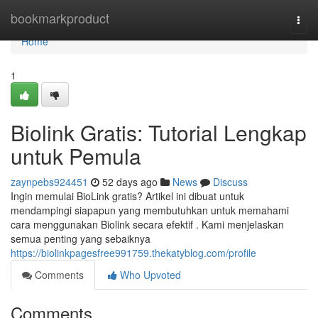
Home
bookmarkproduct
Togg
navi
Home
1
Biolink Gratis: Tutorial Lengkap
untuk Pemula
zaynpebs924451
52 days ago
News
Discuss
Ingin memulai BioLink gratis? Artikel ini dibuat untuk
mendampingi siapapun yang membutuhkan untuk memahami
cara menggunakan Biolink secara efektif . Kami menjelaskan
semua penting yang sebaiknya
https://biolinkpagesfree991759.thekatyblog.com/profile
Comments
Who Upvoted
Comments