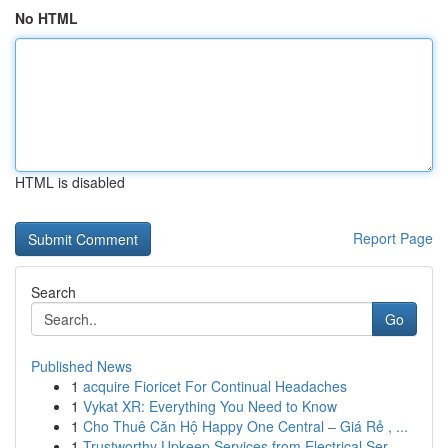
No HTML
HTML is disabled
Report Page
Search
Go
Published News
1
acquire Fioricet For Continual Headaches
1
Vykat XR: Everything You Need to Know
1
Cho Thuê Căn Hộ Happy One Central – Giá Rẻ , ...
1
Trustworthy Upkeep Services from Electrical Ser...