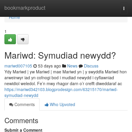
Home
bookmarkproduct
Togg
navi
Home
1
Mariwd: Symudiad newydd?
mariwd007105
53 days ago
News
Discuss
Ydy Mariwd | yw Mariwd | mae Mariwd yn | y swyddfa Mariwd hon
arweinwyr iad yn cofnogi bod i mudiad newydd i cyflawniad
newidiol weledol. Fe’n mwy rhagor darn o’r crefft diweddaraf ac
https://mariwd342103.blogprodesign.com/63215170/mariwd-
symudiad-newydd
Comments
Who Upvoted
Comments
Submit a Comment