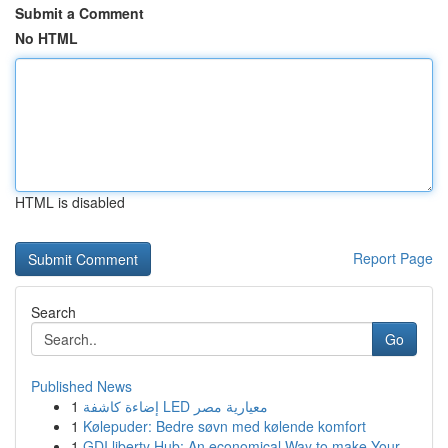
Submit a Comment
No HTML
HTML is disabled
Report Page
Search
Go
Published News
1
إضاءة كاشفة LED معيارية مصر
1
Kølepuder: Bedre søvn med kølende komfort
1
GDI liberty Hub: An economical Way to make Your...