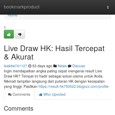
Home
bookmarkproduct
Togg
navi
Home
1
Live Draw HK: Hasil Tercepat
& Akurat
leakitw741127
53 days ago
News
Discuss
Ingin mendapatkan angka paling cepat mengenai result Live
Draw HK? Tempat ini hadir sebagai solusi utama untuk Anda.
Nikmati tampilan langsung dari putaran HK dengan kecepatan
yang tinggi. Pastikan
https://result-hk750022.blogozz.com/profile
Comments
Who Upvoted
Comments