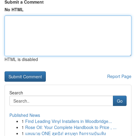
Submit a Comment
No HTML
HTML is disabled
Report Page
Search
Go
Published News
1
Find Leading Vinyl Installers in Woodbridge...
1
Rose Oil: Your Complete Handbook to Price , ...
1
แทงมวย ONE สุดปัง! ครบทุก กิจกรรมบันเทิง