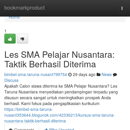
Home
bookmarkproduct
Togg
navi
Home
1
Les SMA Pelajar Nusantara:
Taktik Berhasil Diterima
bimbel-sma-taruna-nusant799754
29 days ago
News
Discuss
Apakah Calon siswa diterima ke SMA Pelajar Nusantara? Les
Taruna Nusantara menyediakan pendampingan terpadu yang
disusun secara sangat untuk meningkatkan prospek Anda
berhasil. Kami fokus pada pengaplikasian kurikulum
https://bimbel-sma-taruna-
nusant353644.blogunok.com/42336213/kursus-sma-taruna-
nusantara-taktik-berhasil-diterima
Comments
Who Upvoted