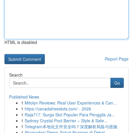
HTML is disabled
Report Page
Search
Go
Published News
1
Mitolyn Reviews: Real User Experiences & Can...
1
https://canadafreeslots.com/ - 2026
1
Raja717: Surga Slot Populer Para Penggila Ja...
1
Sydney Crystal Pool Barrier – Style & Safe...
1
Telegram本地化文件安全吗？深度解析风险与措施
1
Akomodasi Dieng: Solusi Nyaman di Dekat