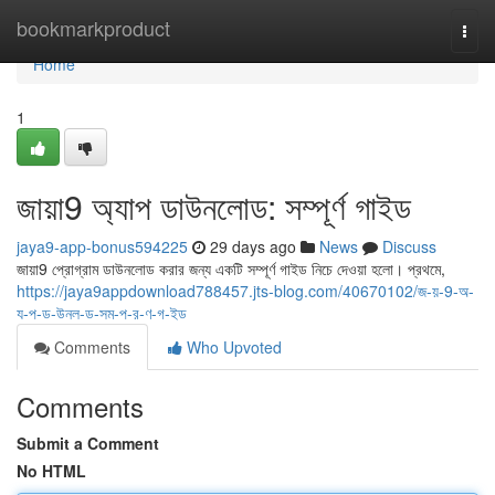
Home
bookmarkproduct
Togg
navi
Home
1
জায়া9 অ্যাপ ডাউনলোড: সম্পূর্ণ গাইড
jaya9-app-bonus594225
29 days ago
News
Discuss
জায়া9 প্রোগ্রাম ডাউনলোড করার জন্য একটি সম্পূর্ণ গাইড নিচে দেওয়া হলো। প্রথমে,
https://jaya9appdownload788457.jts-blog.com/40670102/জ-য়-9-অ-
য-প-ড-উনল-ড-সম-প-র-ণ-গ-ইড
Comments
Who Upvoted
Comments
Submit a Comment
No HTML