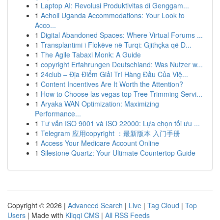
1
Laptop AI: Revolusi Produktivitas di Genggam...
1
Acholi Uganda Accommodations: Your Look to
Acco...
1
Digital Abandoned Spaces: Where Virtual Forums ...
1
Transplantimi i Flokëve në Turqi: Gjithçka që D...
1
The Agile Tabaxi Monk: A Guide
1
copyright Erfahrungen Deutschland: Was Nutzer w...
1
24club – Địa Điểm Giải Trí Hàng Đầu Của Việ...
1
Content Incentives Are It Worth the Attention?
1
How to Choose las vegas top Tree Trimming Servi...
1
Aryaka WAN Optimization: Maximizing
Performance...
1
Tư vấn ISO 9001 và ISO 22000: Lựa chọn tối ưu ...
1
Telegram 应用copyright ：最新版本 入门手册
1
Access Your Medicare Account Online
1
Silestone Quartz: Your Ultimate Countertop Guide
Copyright © 2026 |
Advanced Search
|
Live
|
Tag Cloud
|
Top
Users
| Made with
Kliqqi CMS
|
All RSS Feeds