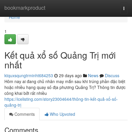
Home
bookmarkproduct
Togg
navi
Home
1
Kết quả xổ số Quảng Trị mới
nhất
ktquxsqungtrminht684253
29 days ago
News
Discuss
Hôm nay ai đang chủ nhân may mắn sau khi trúng phần đặc biệt
hoặc nhiều hạng quay số địa phương Quảng Trị? Thông tin được
công khai bởi rất nhiều
https://icelisting.com/story23004644/thông-tin-kết-quả-xổ-số-
quảng-trị
Comments
Who Upvoted
Comments