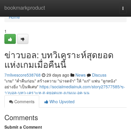
Home
bookmarkproduct
Togg
navi
Home
1
ข่าวบอล: บทวิเคราะห์สุดยอด
แห่งเกมเมื่อคืนนี้
7mlivescore538768
29 days ago
News
Discuss
"เกม" "ค่ำคืนก่อน" สร้างความ "น่าจดจำ" ให้ "แก่" แฟน "ลูกหนัง"
อย่างยิ่ง "เป็นพิเศษ"
https://socialmediainuk.com/story27577585/ข-
าวบอล-บทว-เคราะห-ส-ดยอดแห-งเกมเม-อค-นน
Comments
Who Upvoted
Comments
Submit a Comment