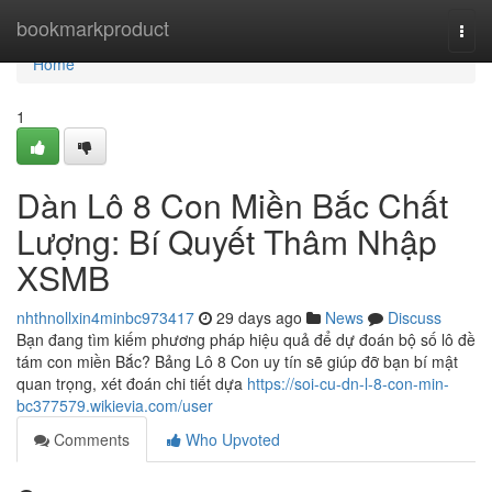
Home
bookmarkproduct
Togg
navi
Home
1
Dàn Lô 8 Con Miền Bắc Chất
Lượng: Bí Quyết Thâm Nhập
XSMB
nhthnollxin4minbc973417
29 days ago
News
Discuss
Bạn đang tìm kiếm phương pháp hiệu quả để dự đoán bộ số lô đề
tám con miền Bắc? Bảng Lô 8 Con uy tín sẽ giúp đỡ bạn bí mật
quan trọng, xét đoán chi tiết dựa
https://soi-cu-dn-l-8-con-min-
bc377579.wikievia.com/user
Comments
Who Upvoted