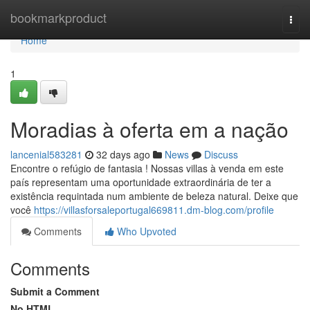
Home
bookmarkproduct
Togg
navi
Home
1
Moradias à oferta em a nação
lancenial583281
32 days ago
News
Discuss
Encontre o refúgio de fantasia ! Nossas villas à venda em este
país representam uma oportunidade extraordinária de ter a
existência requintada num ambiente de beleza natural. Deixe que
você
https://villasforsaleportugal669811.dm-blog.com/profile
Comments
Who Upvoted
Comments
Submit a Comment
No HTML