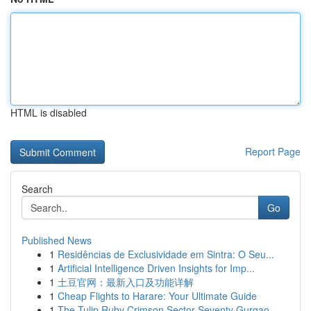
HTML is disabled
Report Page
Search
Go
Published News
1
Residências de Exclusividade em Sintra: O Seu...
1
Artificial Intelligence Driven Insights for Imp...
1
土豆官网：最新入口及功能详解
1
Cheap Flights to Harare: Your Ultimate Guide
1
The Tulip Ruby Crimson Sector Seventy Gurgao...