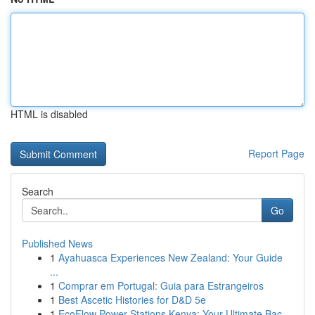
HTML is disabled
Report Page
Search
Go
Published News
1
Ayahuasca Experiences New Zealand: Your Guide
...
1
Comprar em Portugal: Guia para Estrangeiros
1
Best Ascetic Histories for D&D 5e
1
EcoFlow Power Stations Kenya: Your Ultimate Bac...