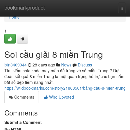
Home
bookmarkproduct
Togg
navi
Home
1
Soi cầu giải 8 miền Trung
lxin3409944
28 days ago
News
Discuss
Tìm kiếm chìa khóa may mắn để trúng vé số miền Trung ? Dự
đoán kết quả 8 miền Trung là một quan trọng hỗ trợ các bạn nắm
bắt số đẹp tiềm năng nhất.
https://wildbookmarks.com/story21868501/bảng-cầu-8-miền-trung
Comments
Who Upvoted
Comments
Submit a Comment
No HTML